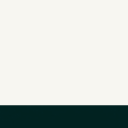
t gern Ihr Projekt bev
anung starten.