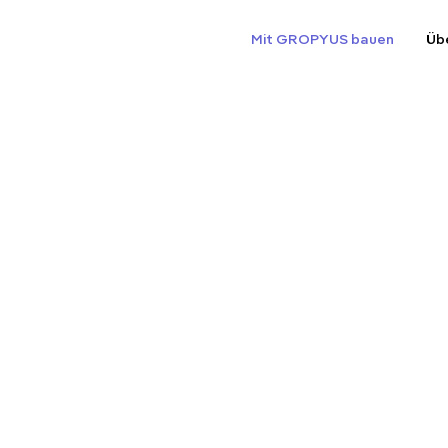
Mit GROPYUS bauen
Üb
Schlüsselferti
Mehrfamilienh
aus einer Hand