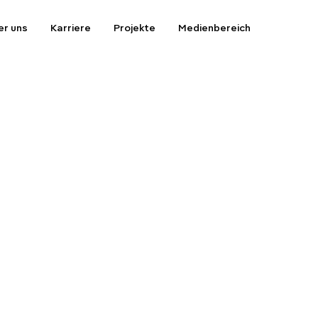
er uns
Karriere
Projekte
Medienbereich
ge
äuser